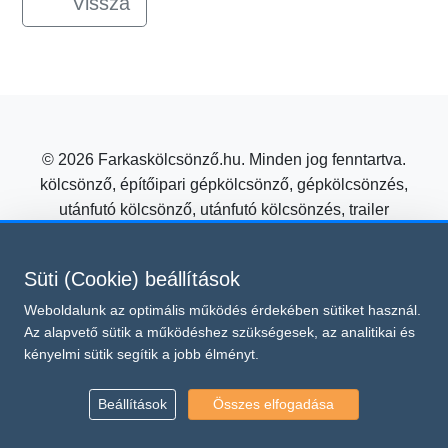
Vissza
© 2026 Farkaskölcsönző.hu. Minden jog fenntartva.
kölcsönző, építőipari gépkölcsönző, gépkölcsönzés,
utánfutó kölcsönző, utánfutó kölcsönzés, trailer
kölcsönzés, mezőgazdasági gépkölcsönző
Építőipari gépkölcsönzés kedvező áron a Farkas
Süti (Cookie) beállítások
Kölcsönzőtől!
Weboldalunk az optimális működés érdekében sütiket használ.
Süti beállítások módosítása
Az alapvető sütik a működéshez szükségesek, az analitikai és
Ez az oldal a reCAPTCHA v3 védelme alatt áll, amelyre a
kényelmi sütik segítik a jobb élményt.
Google
és
Adatvédelmi irányelvei
Általános Szerződési Feltételei
vonatkoznak.
Beállítások
Összes elfogadása