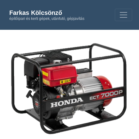
Farkas Kölcsönző
építőipari és kerti gépek, utánfutó, gépjavítás