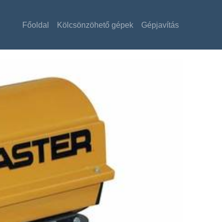
Főoldal
Kölcsönzöhető gépek
Gépjavítás