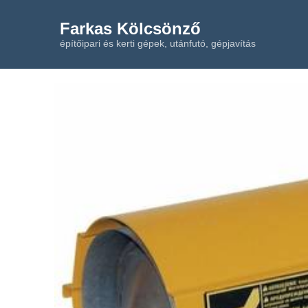
Farkas Kölcsönző
építőipari és kerti gépek, utánfutó, gépjavítás