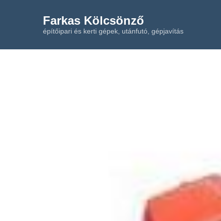
Farkas Kölcsönző
építőipari és kerti gépek, utánfutó, gépjavítás