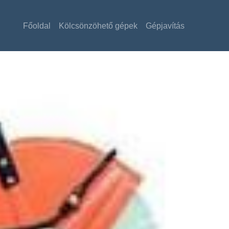
Főoldal
Kölcsönzöhető gépek
Gépjavítás