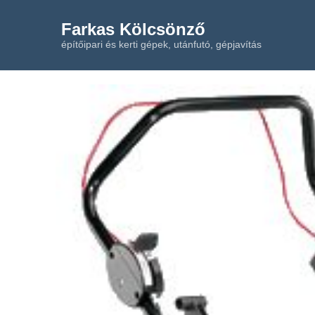
Farkas Kölcsönző
építőipari és kerti gépek, utánfutó, gépjavítás