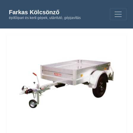
Farkas Kölcsönző
építőipari és kerti gépek, utánfutó, gépjavítás