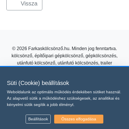
Vissza
© 2026 Farkaskölcsönző.hu. Minden jog fenntartva.
kölcsönző, építőipari gépkölcsönző, gépkölcsönzés,
utánfutó kölcsönző, utánfutó kölcsönzés, trailer
kölcsönzés, mezőgazdasági gépkölcsönző
Építőipari gépkölcsönzés kedvező áron a Farkas
Süti (Cookie) beállítások
Kölcsönzőtől!
Weboldalunk az optimális működés érdekében sütiket használ.
Süti beállítások módosítása
Az alapvető sütik a működéshez szükségesek, az analitikai és
Ez az oldal a reCAPTCHA v3 védelme alatt áll, amelyre a
kényelmi sütik segítik a jobb élményt.
Google
és
Adatvédelmi irányelvei
Általános Szerződési Feltételei
vonatkoznak.
Beállítások
Összes elfogadása