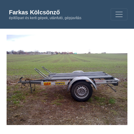
Farkas Kölcsönző
építőipari és kerti gépek, utánfutó, gépjavítás