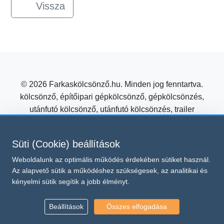
Vissza
© 2026 Farkaskölcsönző.hu. Minden jog fenntartva.
kölcsönző, építőipari gépkölcsönző, gépkölcsönzés,
utánfutó kölcsönző, utánfutó kölcsönzés, trailer
kölcsönzés, mezőgazdasági gépkölcsönző
Építőipari gépkölcsönzés kedvező áron a Farkas
Süti (Cookie) beállítások
Kölcsönzőtől!
Weboldalunk az optimális működés érdekében sütiket használ.
Süti beállítások módosítása
Az alapvető sütik a működéshez szükségesek, az analitikai és
Ez az oldal a reCAPTCHA v3 védelme alatt áll, amelyre a
kényelmi sütik segítik a jobb élményt.
Google
és
Adatvédelmi irányelvei
Általános Szerződési Feltételei
vonatkoznak.
Beállítások
Összes elfogadása